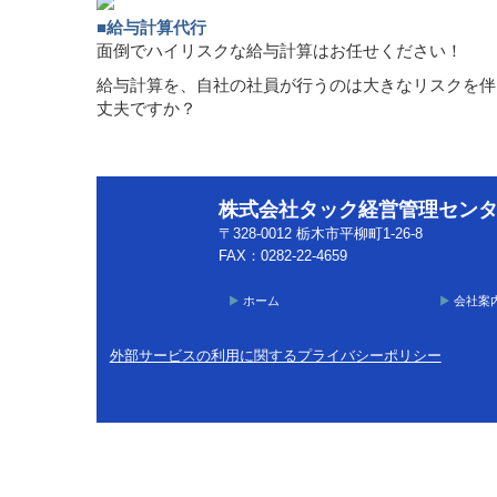
■給与計算代行
面倒でハイリスクな給与計算はお任せください！
給与計算を、自社の社員が行うのは大きなリスクを伴
丈夫ですか？
株式会社タック経営管理セン
〒328-0012 栃木市平柳町1-26-8
FAX
：
0282-22-4659
ホーム
会社案
外部サービスの利用に関するプライバシーポリシー