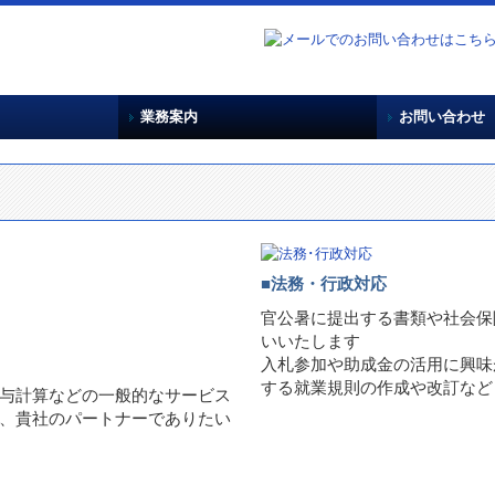
業務案内
お問い合わせ
流れ
創業・起業支援
税務･会計
法務・行政対応
給与計算代行
建設業関係の皆様へ
遺言・相続のご相談
プライバシー
■法務・行政対応
官公暑に提出する書類や社会保
いいたします
入札参加や助成金の活用に興味
する就業規則の作成や改訂など
与計算などの一般的なサービス
、貴社のパートナーでありたい