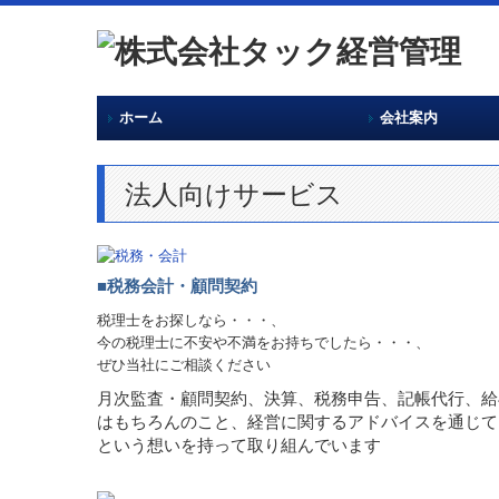
ホーム
会社案内
ご相談･ご契約の
求人情報
セミナー案内
リンク
法人向けサービス
■税務会計・顧問契約
税理士をお探しなら・・・、
今の税理士に不安や不満をお持ちでしたら・・・、
ぜひ当社にご相談ください
月次監査・顧問契約、決算、税務申告、記帳代行、給
はもちろんのこと、経営に関するアドバイスを通じて
という想いを持って取り組んでいます