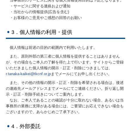
当事務所のサービスに関する個人情報使用目的は下記となります。
・サービスに関する連絡および通知
給与計算代行
・当社からの情報提供(広告を含む)
・お客様のご意見やご感想の回答のお願い
建設業関係の皆様へ
3．個人情報の利用・提供
遺言・相続のご相談
お問い合わせ
個人情報は前述の目的の範囲内で利用いたします。
また、原則外部の第三者に個人情報を提供することはありません
プライバシーポリシー
が、その場合もご本人の了解を得た上で行います。サイトからご登録
いただきました個人情報の開示・訂正・削除につきましては、
経営者オススメ情報
r.tanaka-kaikei@tkcnf.or.jp
までメールにてお申し出ください。
税務カレンダー
また、その他の情報の開示・訂正・削除を希望される場合は、後述
の連絡先メールアドレスまでメールにてご連絡ください。折り返し開
示・訂正・削除手続きについてご案内します。
なお、ご本人であることの確認が十分に取れない場合、あるいは当
事務所の業務に支障がある場合には、ご要望にお応えできない場合も
ございますので、あらかじめご了承下さい。
4．外部委託